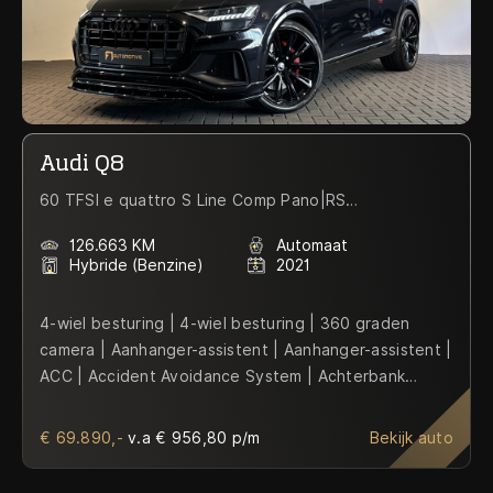
Audi Q8
60 TFSI e quattro S Line Comp Pano|RS
Seat|HuD|Massage
126.663 KM
Automaat
Hybride (Benzine)
2021
4-wiel besturing | 4-wiel besturing | 360 graden
camera | Aanhanger-assistent | Aanhanger-assistent |
ACC | Accident Avoidance System | Achterbank
verstelbaar | Achterbank verwarmd |
Achteropkomend verkeer waarschuwing |
€ 69.890,-
v.a € 956,80 p/m
Bekijk auto
Achteropkomend verkeer waarschuwing |
Achteropkomend verkeer waarschuwing |