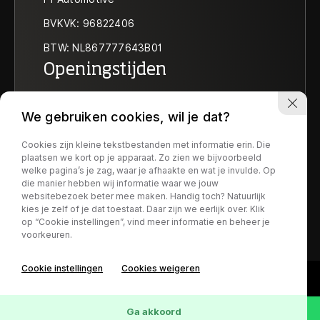
parkeerfunctie | Autonome parkeerfunctie |
BVKVK: 96822406
Autonome parkeerfunctie | Autonomous Emergency
BTW: NL867777643B01
Braking | Autotelefoonvoorbereiding met Bluetooth |
Bagagedek | Bandenspanningscontrolesysteem |
Openingstijden
Bang & Olufsen Geluidssysteem | Binnenspiegel
Ma t/m vr:
09:30-18:00
automatisch dimmend | Bots herkenning en activatie |
We gebruiken cookies, wil je dat?
Za:
10:00-17:30
Bots waarschuwing systeem | Buitenspiegel(s)
Zo:
Op afspraak
automatisch dimmend | Buitenspiegel met
Cookies zijn kleine tekstbestanden met informatie erin. Die
Socials
stoeprandfunctie | Buitenspiegels elektrisch
plaatsen we kort op je apparaat. Zo zien we bijvoorbeeld
inklapbaar | Buitenspiegels elektrisch met geheugen |
welke pagina’s je zag, waar je afhaakte en wat je invulde. Op
die manier hebben wij informatie waar we jouw
Buitenspiegels elektrisch met geheugen |
websitebezoek beter mee maken. Handig toch? Natuurlijk
Buitenspiegels elektrisch met geheugen |
kies je zelf of je dat toestaat. Daar zijn we eerlijk over. Klik
Buitenspiegels elektrisch verstelbaar |
op “Cookie instellingen”, vind meer informatie en beheer je
voorkeuren.
Buitenspiegels met geheugenfunctie, elektrisch
Kan ik je misschien helpen?
1
inklap-/verstelbaar, apart verwarmbaar |
Cookie instellingen
Cookies weigeren
Buitenspiegels verwarmbaar | Business Premium
package | Carbonafwerking interieur | Carbon Pakket
Exterieur | Carbon Pakket Interieur | Centrale
Ga akkoord