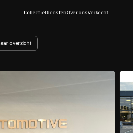
Collectie
Diensten
Over ons
Verkocht
naar overzicht
Home
Collectie
Diensten
Over ons
Verkocht