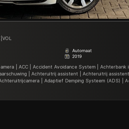
K|VOL
Automaat
2019
 camera | ACC | Accident Avoidance System | Achterbank i
chuwing | Achteruitrij assistent | Achteruitrij assistent |
| Achteruitrijcamera | Adaptief Demping Systeem (ADS) | A
irbag(s) knie | Airbag(s) side achter | Airbag(s) side voor
 | Aluminium interieur afwerking | Ambienteverlichting | A
 Armsteun achter | Armsteun voor | Audioinstallatie met C
efoonvoorbereiding met Bluetooth | Bagage-scheidingsn
spiegel automatisch dimmend | Boordcomputer | Bots her
tem | Buitenspiegel(s) automatisch dimmend | Buitenspieg