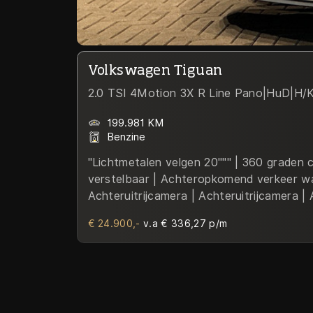
Volkswagen Tiguan
2.0 TSI 4Motion 3X R Line Pano|HuD|H/
199.981 KM
Benzine
"Lichtmetalen velgen 20""" | 360 graden
verstelbaar | Achteropkomend verkeer waars
Achteruitrijcamera | Achteruitrijcamera 
Stuur-Assistent | Airbag(s) hoofd voor | A
€ 24.900,-
v.a € 336,27 p/m
Airco automatisch | Airco separaat achter
Blokkeer Systeem (ABS) | Apple CarPlay |
Autonomous Emergency Braking | Autotel
Bandenspanningscontrolesysteem | Binnen
waarschuwing systeem | Brake Assist Sys