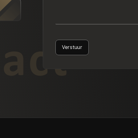
act
Verstuur