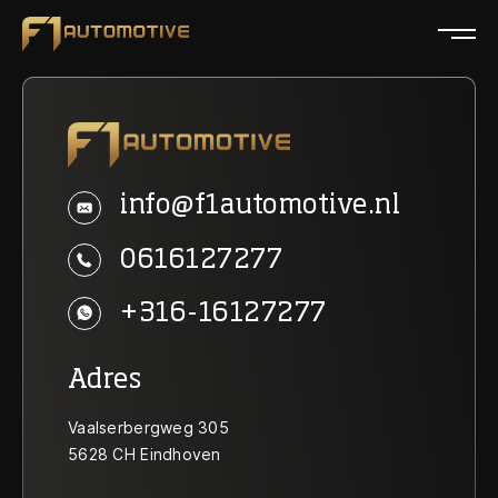
Home
Collectie
info@f1automotive.nl
Diensten
0616127277
Over ons
+316-16127277
Verkocht
Adres
Contact
Vaalserbergweg 305
5628 CH Eindhoven