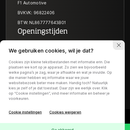
F1 Automotive
BVKVK: 96822406
BTW: NL867777643B01
Openingstijden
Ma t/m vr:
09:30-18:00
We gebruiken cookies, wil je dat?
Za:
10:00-17:30
Zo:
Op afspraak
Cookies zijn kleine tekstbestanden met informatie erin. Die
Socials
plaatsen we kort op je apparaat. Zo zien we bijvoorbeeld
welke pagina’s je zag, waar je afhaakte en wat je invulde. Op
die manier hebben wij informatie waar we jouw
websitebezoek beter mee maken. Handig toch? Natuurlijk
kies je zelf of je dat toestaat. Daar zijn we eerlijk over. Klik
op “Cookie instellingen”, vind meer informatie en beheer je
voorkeuren.
1
Cookie instellingen
Cookies weigeren
Ga akkoord