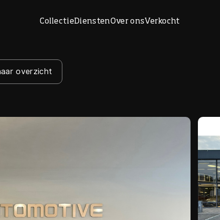
Collectie
Diensten
Over ons
Verkocht
naar overzicht
Home
Collectie
Diensten
Over ons
Verkocht