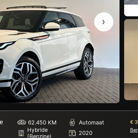
Contact
e
62.450 KM
Automaat
€ 
Hybride
Ber
2020
(Benzine)