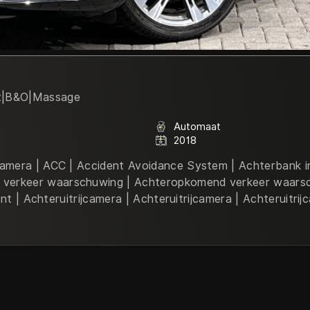
at|B&O|Massage
Automaat
2018
 camera | ACC | Accident Avoidance System | Achterbank 
erkeer waarschuwing | Achteropkomend verkeer waarschuw
tent | Achteruitrijcamera | Achteruitrijcamera | Achteruitri
rol Distronic Plus met Stuur-Assistent | Airbag(s) hoofd 
g bestuurder | Airbag passagier | Airco automatisch | Airc
teverlichting doorlopend | Anti Blokkeer Systeem (ABS) |
gh-end | Audio installatie premium | Automatische niveaur
h | Bagage-scheidingsnet | Bandenspanningscontrolesyste
ck | Boordcomputer | Bots herkenning en activatie | Bot