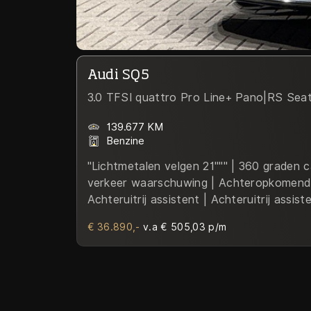
Audi SQ5
3.0 TFSI quattro Pro Line+ Pano|RS Se
139.677 KM
Benzine
"Lichtmetalen velgen 21""" | 360 graden
verkeer waarschuwing | Achteropkomend v
Achteruitrij assistent | Achteruitrij assis
Achteruitrijcamera | Adaptieve cruisecont
€ 36.890,-
v.a € 505,03 p/m
side achter | Airbag(s) side voor | Airba
exterieur | Ambienteverlichting | Ambien
Assistentie Pakket | Audio installatie hi
Autotelefoonvoorbereiding met Bluetoot
Binnenspiegel automatisch dimmend | Bla