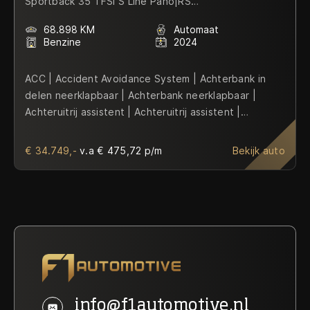
Sportback 35 TFSI S Line Pano|RS
Seat|HuD|SONOS|Keyl
68.898 KM
Automaat
Benzine
2024
ACC | Accident Avoidance System | Achterbank in
delen neerklapbaar | Achterbank neerklapbaar |
Achteruitrij assistent | Achteruitrij assistent |
Achteruitrij assistent | Achteruitrijcamera |
Achteruitrijcamera | Achteruitrijcamera | Adaptief
€ 34.749,-
v.a € 475,72 p/m
Bekijk auto
Demping Systeem (ADS) | Adaptieve cruisecontrol
Distronic Plus met Stuur-Assistent | Airbag(s) hoofd |
Airbag(s) hoofd achter | Airbag(s) hoofd voor |
Airbag(s) side achter | Airbag(s) side voor | Airbag
bestuurder | Airbag passagier | Airco automatisch |
Airco separaat achter | Airco separaat achter |
Aluminium delen exterieur | Aluminium interieur
afwerking | Ambienteverlichting | Ambienteverlichting
doorlopend | Anti Blokkeer Systeem (ABS) | Apple
info@f1automotive.nl