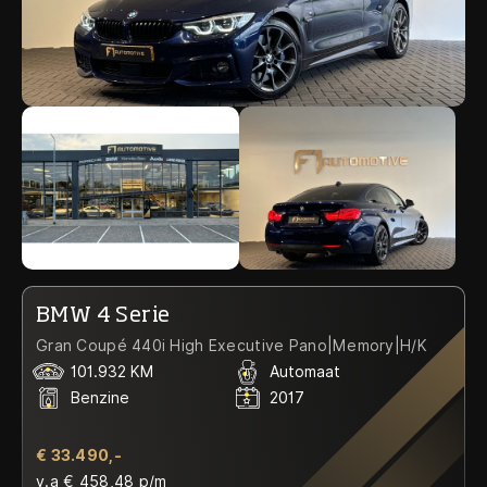
BMW 4 Serie
Gran Coupé 440i High Executive Pano|Memory|H/K
101.932 KM
Automaat
Benzine
2017
€ 33.490,-
v.a € 458,48 p/m