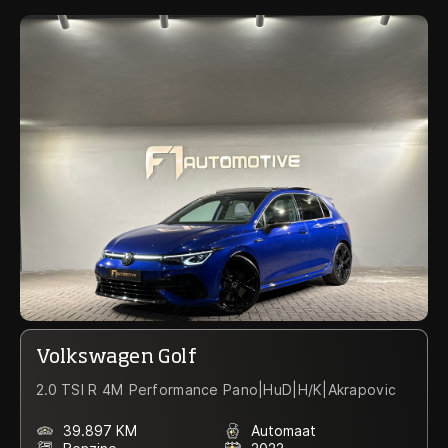
Volkswagen Golf
2.0 TSI R 4M Performance Pano|HuD|H/K|Akrapovic
39.897 KM
Automaat