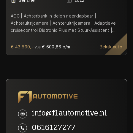
Benzine
2022
ACC | Achterbank in delen neerklapbaar |
Achteruitrijcamera | Achteruitrijcamera | Adaptieve
cruisecontrol Distronic Plus met Stuur-Assistent |
Aerodynamic Pakket | Airbag | Airbag(s) side |
Airbag(s) side voor | Airbag bestuurder | Airbag
€ 43.890,-
v.a € 600,86 p/m
Bekijk auto
passagier | Airco | Airco automatisch | Akrapovic
Uitlaatsysteem | Alcantara | Alcantara bekleding |
Alcantara Pakket | Ambienteverlichting |
Ambienteverlichting doorlopend | Anti Blokkeer
Systeem (ABS) | Apple CarPlay | Armsteun achter |
Armsteun voor | Audio-navigatie | Audio-navigatie full
map | Audioinstallatie met CD-speler | Autonomous
Emergency Braking | Autotelefoonvoorbereiding |
Autotelefoonvoorbereiding met Bluetooth |
info@f1automotive.nl
Binnenspiegel automatisch dimmend |
Boordcomputer | Buitenspiegel met
0616127277
stoeprandfunctie | Buitenspiegels elektrisch