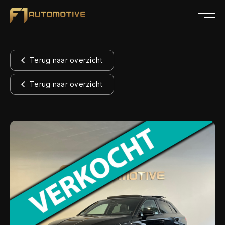
Home
Terug naar overzicht
Collectie
Terug naar overzicht
Diensten
Over ons
Verkocht
Contact