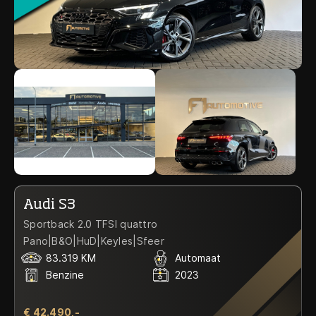
Audi S3
Sportback 2.0 TFSI quattro
Pano|B&O|HuD|Keyles|Sfeer
83.319 KM
Automaat
Benzine
2023
€ 42.490,-