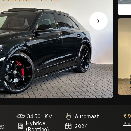
Contact
34.501 KM
Automaat
€ 
Hybride
Ber
2024
RS
(Benzine)