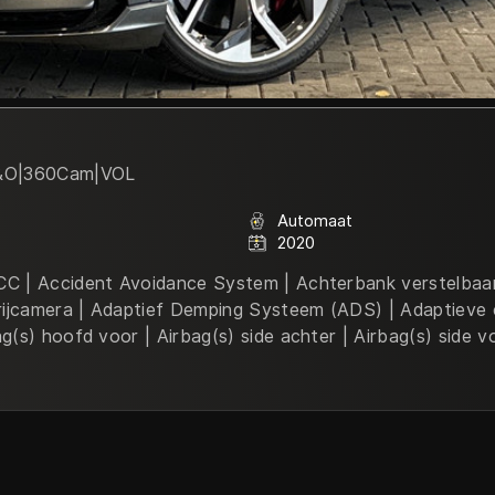
B&O|360Cam|VOL
Automaat
2020
C | Accident Avoidance System | Achterbank verstelbaar | 
itrijcamera | Adaptief Demping Systeem (ADS) | Adaptieve 
ag(s) hoofd voor | Airbag(s) side achter | Airbag(s) side v
ntara Pakket | Aluminium delen exterieur | Aluminium inter
okkeer Systeem (ABS) | Apple CarPlay | Armsteun achter 
dio installatie premium | Automatische niveauregeling | A
h | Bagage-scheidingsnet | Bandenspanningscontrolesyste
s herkenning en activatie | Bots waarschuwing systeem |