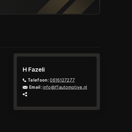
H Fazeli
Telefoon:
0616127277
Email:
info@f1automotive.nl