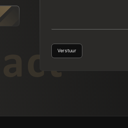
act
Verstuur