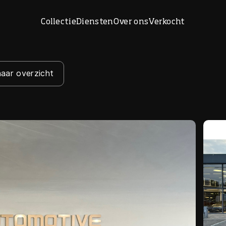
Collectie
Diensten
Over ons
Verkocht
naar overzicht
Home
Collectie
Diensten
Over ons
Verkocht