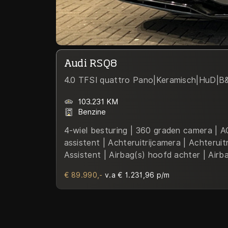
Audi RSQ8
4.0 TFSI quattro Pano|Keramisch|HuD|
103.231 KM
Benzine
4-wiel besturing | 360 graden camera | AC
assistent | Achteruitrijcamera | Achteru
Assistent | Airbag(s) hoofd achter | Airb
| Airco separaat achter | Alcantara | Alca
€ 89.990,-
v.a € 1.231,96 p/m
Ambienteverlichting doorlopend | Anti Bl
Parking | Audio installatie high-end | Au
Autotelefoonvoorbereiding met Bluetoot
Binnenspiegel automatisch dimmend | Bot