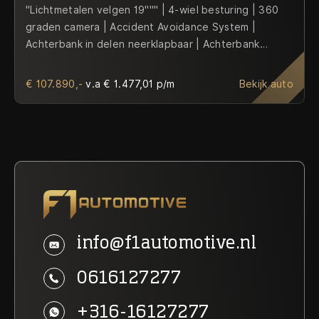
"Lichtmetalen velgen 19""" | 4-wiel besturing | 360
graden camera | Accident Avoidance System |
Achterbank in delen neerklapbaar | Achterbank
verwarmd | Achteropkomend verkeer waarschuwing |
Achteruitrij assistent | Achteruitrijcamera | Adaptief
€ 107.890,-
v.a € 1.477,01 p/m
Bekijk auto
Demping Systeem (ADS) | Afdaal assistent | Airbag(s)
hoofd achter | Airbag(s) hoofd voor | Airbag(s) knie |
Airbag(s) side achter | Airbag(s) side voor | Airco
automatisch | Airco separaat achter | Alarm klasse 3 |
Alcantara Hemelbekleding | Alcantara Pakket |
Aluminium delen exterieur | Ambienteverlichting |
Ambienteverlichting doorlopend | Anti Blokkeer
Systeem (ABS) | Armsteun voor | Audio installatie |
Automatische snelheidsbegrenzing |
info@f1automotive.nl
Autotelefoonvoorbereiding met Bluetooth | Bagage-
scheidingsnet | Bandenspanningscontrolesysteem |
0616127277
Beker Verwarming/Verkoeling | Binnenspiegel
automatisch dimmend | BMW Laser Verlichting | Bots
+316-16127277
herkenning en activatie | Bots waarschuwing systeem