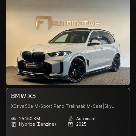
BMW X5
XDrive50e M-Sport Pano|Trekhaak|M-Seat|Sky
Lounge
25.150 KM
Automaat
Hybride (Benzine)
2025