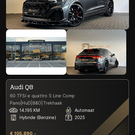
Audi Q8
60 TFSI e quattro S Line Comp
Pano|HuD|B&O|Trekhaak
14.195 KM
Automaat
Hybride (Benzine)
2025
€ 105.890,-