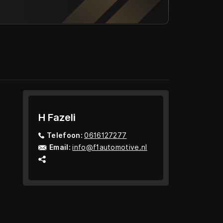
H Fazeli
Telefoon:
0616127277
Email:
info@f1automotive.nl