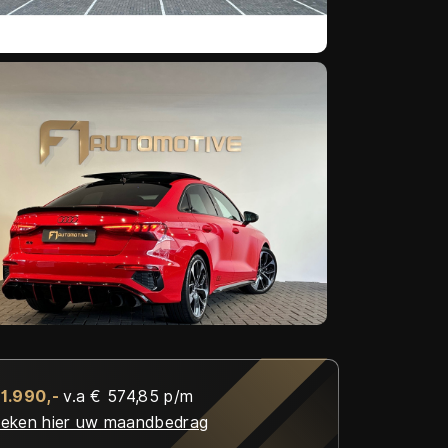
41.990,-
v.a € 574,85 p/m
eken hier uw maandbedrag