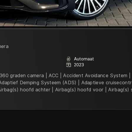
mera
Automaat
2023
| 360 graden camera | ACC | Accident Avoidance System | 
| Adaptief Demping Systeem (ADS) | Adaptieve cruisecontro
rbag(s) hoofd achter | Airbag(s) hoofd voor | Airbag(s) s
omatisch | Alcantara | Aluminium delen exterieur | Ambient
 Systeem (ABS) | Apple CarPlay | Audio installatie | Auto
onome parkeerfunctie | Autonomous Emergency Braking |
s waarschuwing systeem | Brake Assist System | Buitens
nspiegels elektrisch inklapbaar | Buitenspiegels elektrisc