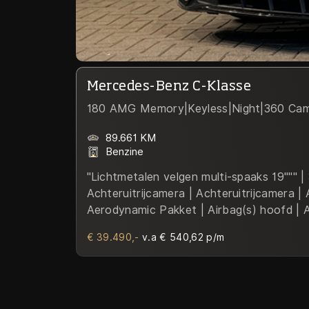
Mercedes-Benz C-Klasse
180 AMG Memory|Keyless|Night|360 Ca
89.661 KM
Benzine
"Lichtmetalen velgen multi-spaaks 19""" 
Achteruitrijcamera | Achteruitrijcamera 
Aerodynamic Pakket | Airbag(s) hoofd | Ai
bestuurder | Airbag passagier | Airco aut
€ 39.490,-
v.a € 540,62 p/m
doorlopend | AMG-styling | Anti Blokkeer
Automatische snelheidsbegrenzing | Aut
Binnenspiegel automatisch dimmend | Bot
Buitenspiegel met stoeprandfunctie | Buite