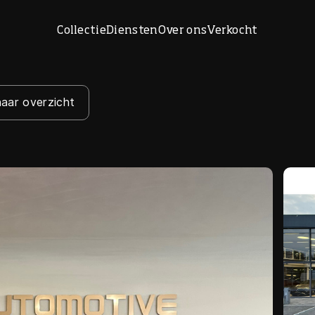
Collectie
Diensten
Over ons
Verkocht
naar overzicht
Home
Collectie
Diensten
Over ons
Verkocht