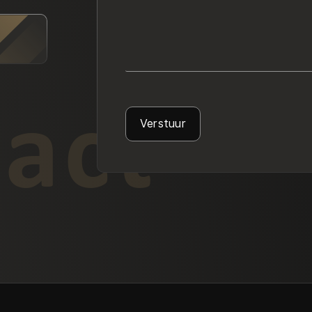
act
Verstuur