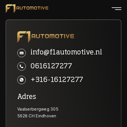
Home
Collectie
info@f1automotive.nl
Diensten
0616127277
Over ons
+316-16127277
Verkocht
Adres
Contact
Vaalserbergweg 305
5628 CH Eindhoven