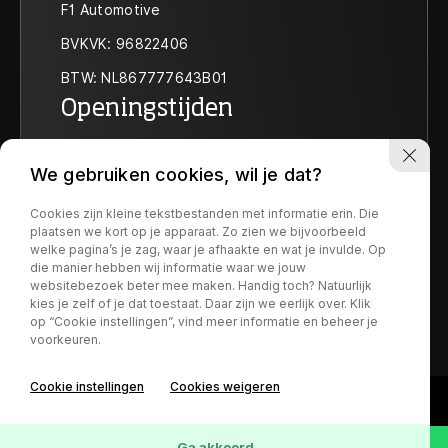
F1 Automotive
BVKVK: 96822406
BTW: NL867777643B01
Openingstijden
Ma t/m vr:
09:30-18:00
We gebruiken cookies, wil je dat?
Za:
10:00-17:30
Zo:
Op afspraak
Cookies zijn kleine tekstbestanden met informatie erin. Die
Socials
plaatsen we kort op je apparaat. Zo zien we bijvoorbeeld
welke pagina’s je zag, waar je afhaakte en wat je invulde. Op
die manier hebben wij informatie waar we jouw
websitebezoek beter mee maken. Handig toch? Natuurlijk
kies je zelf of je dat toestaat. Daar zijn we eerlijk over. Klik
op “Cookie instellingen”, vind meer informatie en beheer je
voorkeuren.
1
Cookie instellingen
Cookies weigeren
Ga akkoord